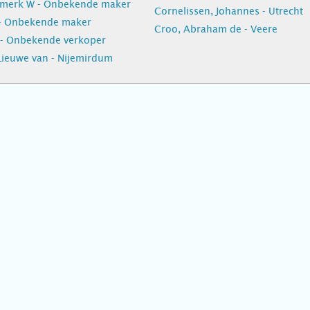
dmerk W - Onbekende maker
Cornelissen, Johannes - Utrecht
- Onbekende maker
Croo, Abraham de - Veere
 - Onbekende verkoper
ieuwe van - Nijemirdum