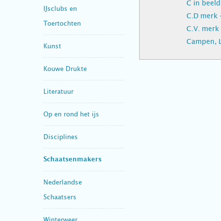
C in beel
IJsclubs en
C.D merk 
Toertochten
C.V. merk
Campen, L
Kunst
Kouwe Drukte
Literatuur
Op en rond het ijs
Disciplines
Schaatsenmakers
Nederlandse
Schaatsers
Winterweer