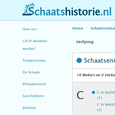
schaatshistorie.nl
Home
Schaatsenma
Over ons
Lid of donateur
Verfijning:
worden?
Schaatsen
Schaatsmusea
De Schaats
16 Makers en 0 Verko
Elfstedentocht
C
C in beel
Geschiedenis
(1)
C in beel
IJsbanen
(2)