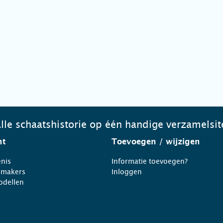
lle schaatshistorie op één handige verzamelsit
ht
Toevoegen
/ wijzigen
nis
Informatie toevoegen?
nmakers
Inloggen
odellen