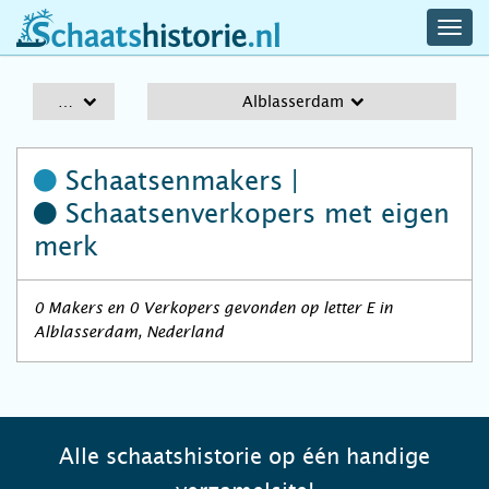
navig
schaatshistorie.nl
men
A-Z
Alblasserdam
Schaatsenmakers |
Schaatsenverkopers
met eigen
merk
0 Makers en 0 Verkopers gevonden op letter E in
Alblasserdam, Nederland
Alle schaatshistorie op één handige