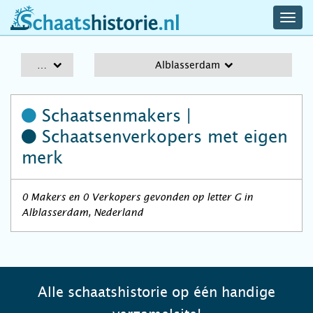
navig
schaatshistorie.nl
men
A-Z
Alblasserdam
Schaatsenmakers |
Schaatsenverkopers
met eigen
merk
0 Makers en 0 Verkopers gevonden op letter G in
Alblasserdam, Nederland
Alle schaatshistorie op één handige