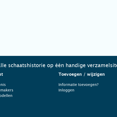
lle schaatshistorie op één handige verzamelsit
ht
Toevoegen
/ wijzigen
nis
Informatie toevoegen?
nmakers
Inloggen
odellen