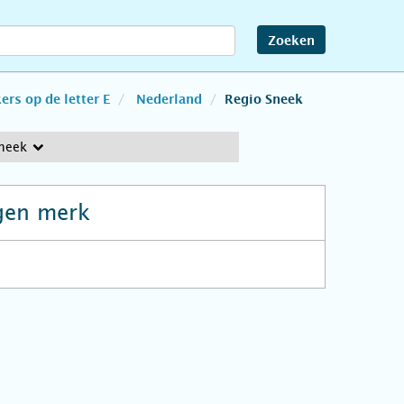
Zoeken
rs op de letter E
Nederland
Regio Sneek
neek
gen merk