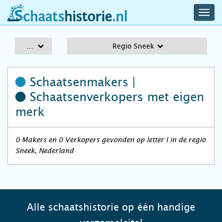
navig
schaatshistorie.nl
men
A-Z
Regio Sneek
Schaatsenmakers |
Schaatsenverkopers
met eigen
merk
0 Makers en 0 Verkopers gevonden op letter I in de regio
Sneek, Nederland
Alle schaatshistorie op één handige