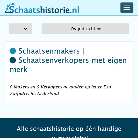
navig
schaatshistorie.nl
men
A-Z
Zwijndrecht
Schaatsenmakers |
Schaatsenverkopers
met eigen
merk
0 Makers en 0 Verkopers gevonden op letter E in
Zwijndrecht, Nederland
Alle schaatshistorie op één handige