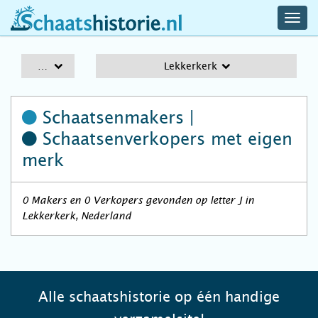
navig
schaatshistorie.nl
men
A-Z
Lekkerkerk
Schaatsenmakers |
Schaatsenverkopers
met eigen
merk
0 Makers en 0 Verkopers gevonden op letter J in
Lekkerkerk, Nederland
Alle schaatshistorie op één handige