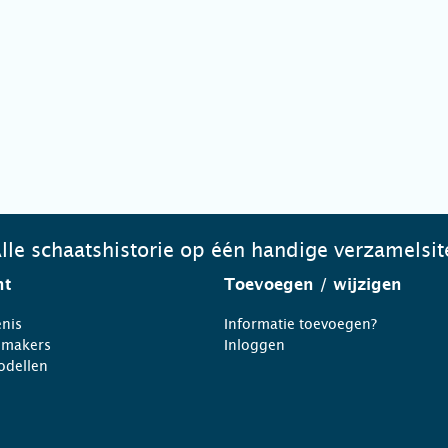
lle schaatshistorie op één handige verzamelsit
ht
Toevoegen
/ wijzigen
nis
Informatie toevoegen?
nmakers
Inloggen
odellen