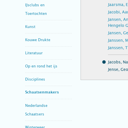
Jaarsma, 
IJsclubs en
Jacobi, Aar
Toertochten
Jansen, A
Hengelo G
Kunst
Jansen, G
Kouwe Drukte
Janssen, M
Janssen, T
Literatuur
Jacobs, N
Op en rond het ijs
Jense, Geo
Disciplines
Schaatsenmakers
Nederlandse
Schaatsers
Winterweer