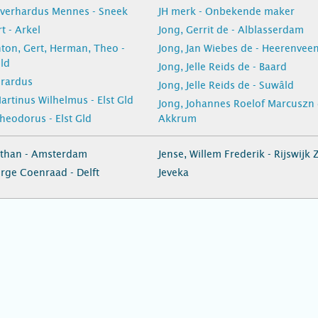
Everhardus Mennes - Sneek
JH merk - Onbekende maker
t - Arkel
Jong, Gerrit de - Alblasserdam
nton, Gert, Herman, Theo -
Jong, Jan Wiebes de - Heerenvee
ld
Jong, Jelle Reids de - Baard
erardus
Jong, Jelle Reids de - Suwâld
artinus Wilhelmus - Elst Gld
Jong, Johannes Roelof Marcuszn 
heodorus - Elst Gld
Akkrum
athan - Amsterdam
Jense, Willem Frederik - Rijswijk 
rge Coenraad - Delft
Jeveka