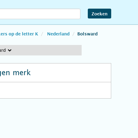
Zoeken
rs op de letter K
Nederland
Bolsward
ard
gen merk