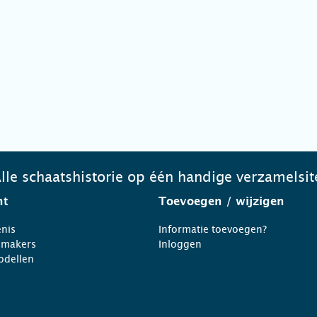
lle schaatshistorie op één handige verzamelsit
ht
Toevoegen
/ wijzigen
nis
Informatie toevoegen?
nmakers
Inloggen
odellen