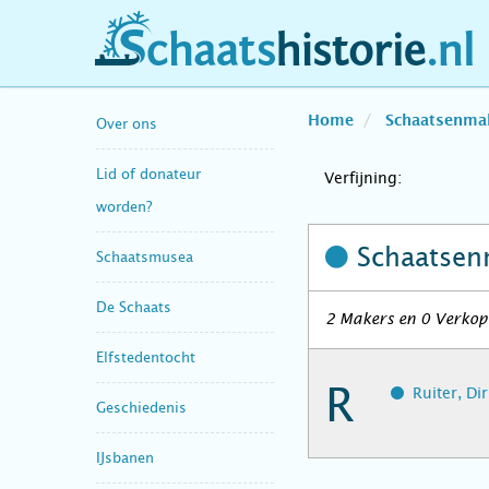
schaatshistorie.nl
Home
Schaatsenma
Over ons
Lid of donateur
Verfijning:
worden?
Schaatsen
Schaatsmusea
De Schaats
2 Makers en 0 Verkop
Elfstedentocht
R
Ruiter, Di
Geschiedenis
IJsbanen