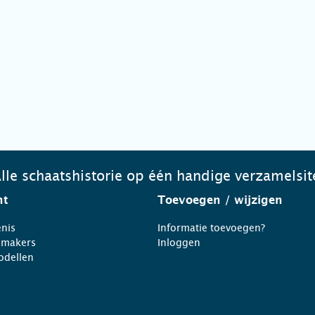
lle schaatshistorie op één handige verzamelsit
ht
Toevoegen
/ wijzigen
nis
Informatie toevoegen?
nmakers
Inloggen
odellen