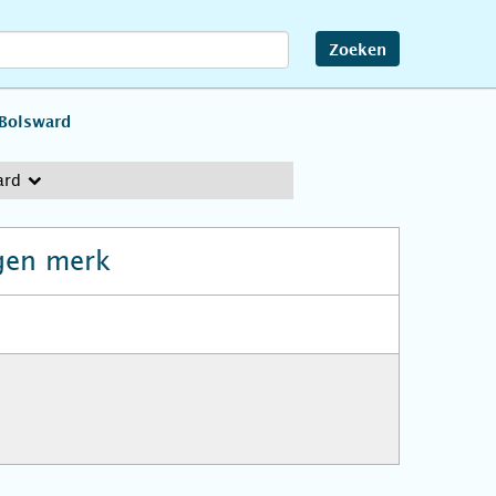
Zoeken
Bolsward
ard
gen merk