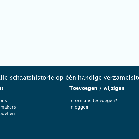
lle schaatshistorie op één handige verzamelsit
ht
Toevoegen
/ wijzigen
nis
Informatie toevoegen?
nmakers
Inloggen
odellen