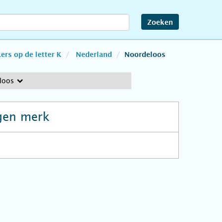
Zoeken
rs op de letter K
Nederland
Noordeloos
loos
gen merk