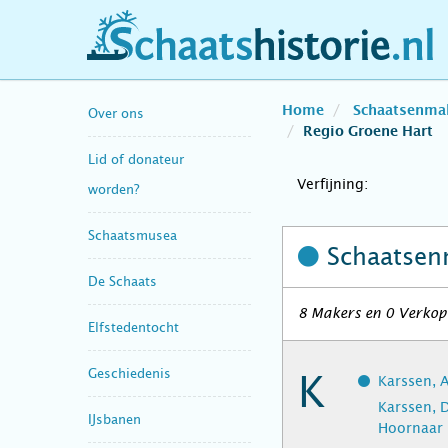
schaatshistorie.nl
Home
Schaatsenma
Over ons
Regio Groene Hart
Lid of donateur
Verfijning:
worden?
Schaatsmusea
Schaatsen
De Schaats
8 Makers en 0 Verkope
Elfstedentocht
Geschiedenis
K
Karssen, A
Karssen, D
IJsbanen
Hoornaar