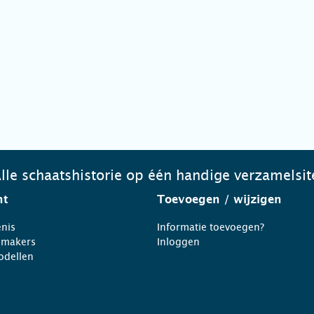
lle schaatshistorie op één handige verzamelsit
ht
Toevoegen
/ wijzigen
nis
Informatie toevoegen?
nmakers
Inloggen
odellen