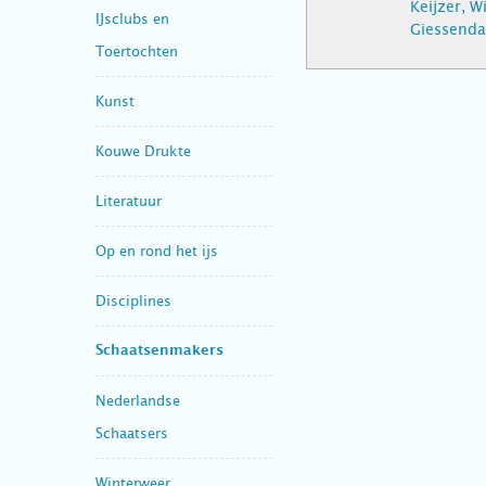
Keijzer, W
IJsclubs en
Giessend
Toertochten
Kunst
Kouwe Drukte
Literatuur
Op en rond het ijs
Disciplines
Schaatsenmakers
Nederlandse
Schaatsers
Winterweer