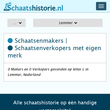
navig
schaatshistorie.nl
men
A-Z
Lemmer
Schaatsenmakers |
Schaatsenverkopers
met eigen
merk
0 Makers en 0 Verkopers gevonden op letter L in
Lemmer, Nederland
Alle schaatshistorie op één handige