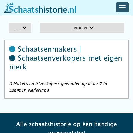
navig
schaatshistorie.nl
men
A-Z
Lemmer
Schaatsenmakers |
Schaatsenverkopers
met eigen
merk
0 Makers en 0 Verkopers gevonden op letter Z in
Lemmer, Nederland
Alle schaatshistorie op één handige