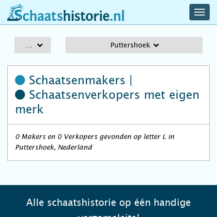
navig
schaatshistorie.nl
men
A-Z
Puttershoek
Schaatsenmakers |
Schaatsenverkopers
met eigen
merk
0 Makers en 0 Verkopers gevonden op letter L in
Puttershoek, Nederland
Alle schaatshistorie op één handige