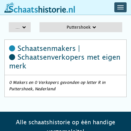
navig
schaatshistorie.nl
men
A-Z
Puttershoek
Schaatsenmakers |
Schaatsenverkopers
met eigen
merk
0 Makers en 0 Verkopers gevonden op letter R in
Puttershoek, Nederland
Alle schaatshistorie op één handige