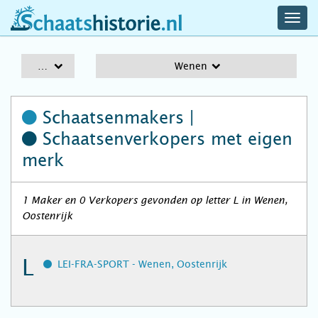
navig
schaatshistorie.nl
men
A-Z
Wenen
Schaatsenmakers |
Schaatsenverkopers
met eigen
merk
1 Maker en 0 Verkopers gevonden op letter L in Wenen,
Oostenrijk
L
LEI-FRA-SPORT - Wenen, Oostenrijk