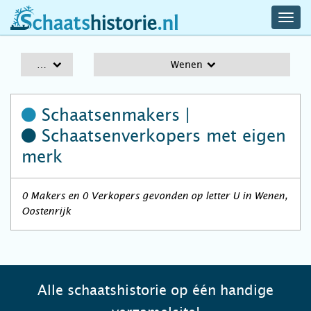
navig
schaatshistorie.nl
men
A-Z
Wenen
Schaatsenmakers |
Schaatsenverkopers
met eigen
merk
0 Makers en 0 Verkopers gevonden op letter U in Wenen,
Oostenrijk
Alle schaatshistorie op één handige