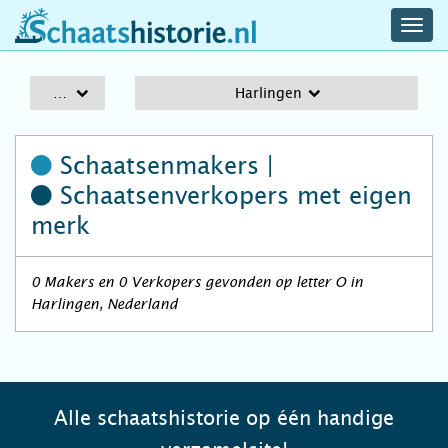
navig
schaatshistorie.nl
men
A-Z
Harlingen
Schaatsenmakers |
Schaatsenverkopers
met eigen
merk
0 Makers en 0 Verkopers gevonden op letter O in
Harlingen, Nederland
Alle schaatshistorie op één handige