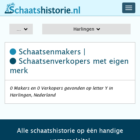
navig
schaatshistorie.nl
men
A-Z
Harlingen
Schaatsenmakers |
Schaatsenverkopers
met eigen
merk
0 Makers en 0 Verkopers gevonden op letter Y in
Harlingen, Nederland
Alle schaatshistorie op één handige