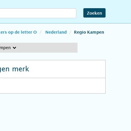
Zoeken
rs op de letter O
Nederland
Regio Kampen
ampen
gen merk