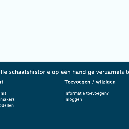
lle schaatshistorie op één handige verzamelsit
ht
Toevoegen
/ wijzigen
nis
Informatie toevoegen?
nmakers
Inloggen
odellen