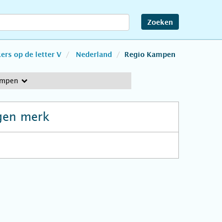
Zoeken
rs op de letter V
Nederland
Regio Kampen
ampen
gen merk