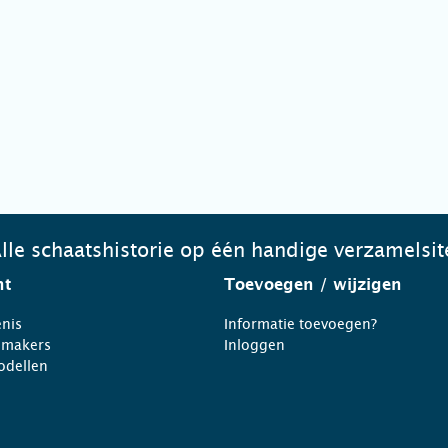
lle schaatshistorie op één handige verzamelsit
ht
Toevoegen
/ wijzigen
nis
Informatie toevoegen?
nmakers
Inloggen
odellen