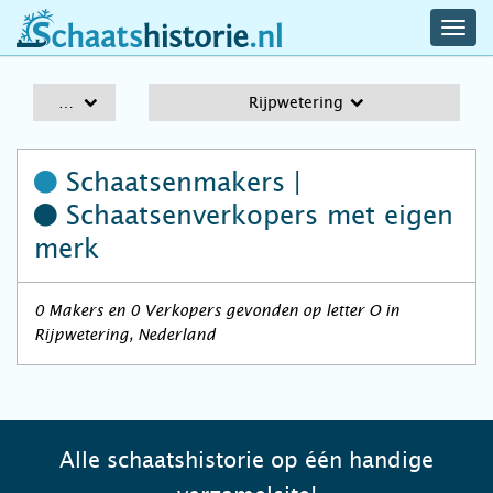
navig
schaatshistorie.nl
men
A-Z
Rijpwetering
Schaatsenmakers |
Schaatsenverkopers
met eigen
merk
0 Makers en 0 Verkopers gevonden op letter O in
Rijpwetering, Nederland
Alle schaatshistorie op één handige