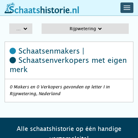
navig
schaatshistorie.nl
men
A-Z
Rijpwetering
Schaatsenmakers |
Schaatsenverkopers
met eigen
merk
0 Makers en 0 Verkopers gevonden op letter I in
Rijpwetering, Nederland
Alle schaatshistorie op één handige