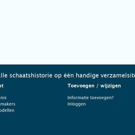
lle schaatshistorie op één handige verzamelsit
ht
Toevoegen
/ wijzigen
nis
Informatie toevoegen?
nmakers
Inloggen
odellen