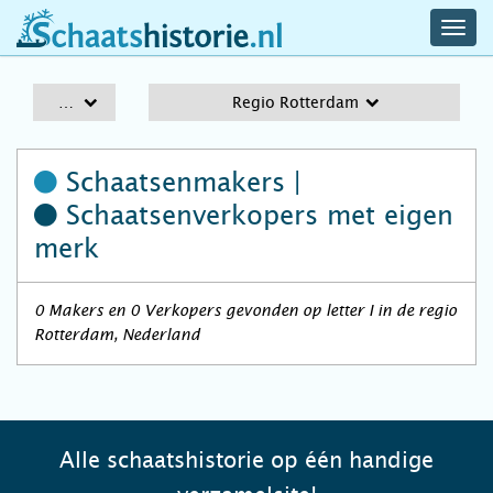
navig
schaatshistorie.nl
men
A-Z
Regio Rotterdam
Schaatsenmakers |
Schaatsenverkopers
met eigen
merk
0 Makers en 0 Verkopers gevonden op letter I in de regio
Rotterdam, Nederland
Alle schaatshistorie op één handige