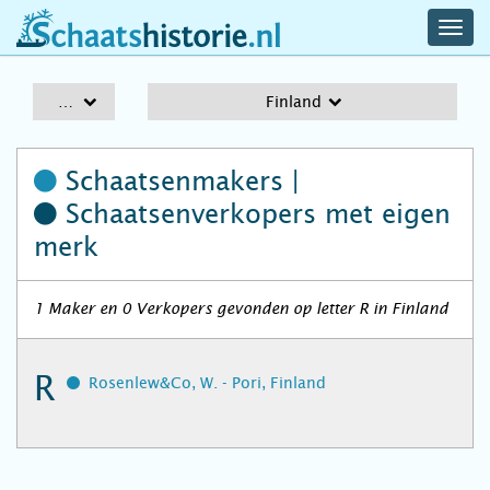
navig
schaatshistorie.nl
men
A-Z
Finland
Schaatsenmakers |
Schaatsenverkopers
met eigen
merk
1 Maker en 0 Verkopers gevonden op letter R in Finland
R
Rosenlew&Co, W. - Pori, Finland