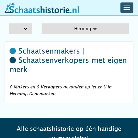
navig
schaatshistorie.nl
men
A-Z
Herning
Schaatsenmakers |
Schaatsenverkopers
met eigen
merk
0 Makers en 0 Verkopers gevonden op letter U in
Herning, Denemarken
Alle schaatshistorie op één handige