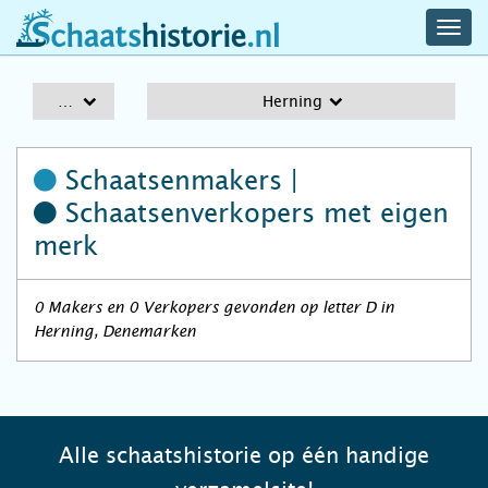
navig
schaatshistorie.nl
men
A-Z
Herning
Schaatsenmakers |
Schaatsenverkopers
met eigen
merk
0 Makers en 0 Verkopers gevonden op letter D in
Herning, Denemarken
Alle schaatshistorie op één handige