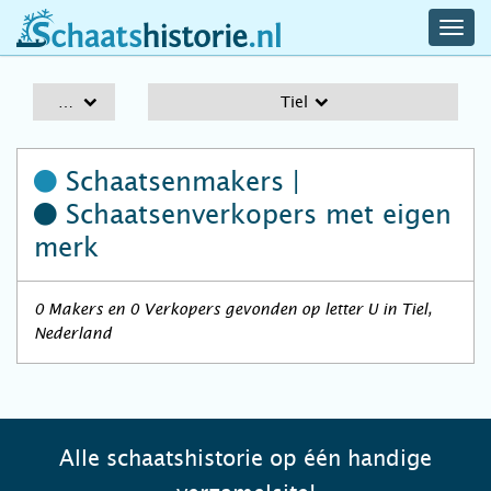
navig
schaatshistorie.nl
men
A-Z
Tiel
Schaatsenmakers |
Schaatsenverkopers
met eigen
merk
0 Makers en 0 Verkopers gevonden op letter U in Tiel,
Nederland
Alle schaatshistorie op één handige