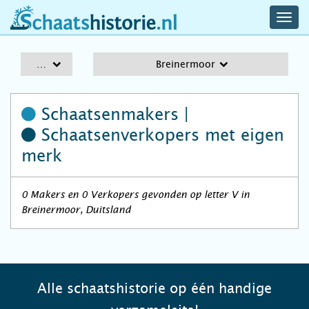
navig
schaatshistorie.nl
men
A-Z
Breinermoor
Schaatsenmakers |
Schaatsenverkopers
met eigen
merk
0 Makers en 0 Verkopers gevonden op letter V in
Breinermoor, Duitsland
Alle schaatshistorie op één handige