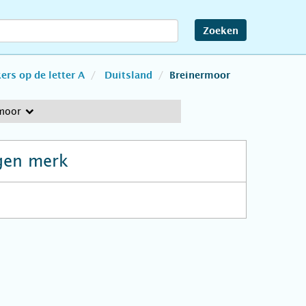
Zoeken
rs op de letter A
Duitsland
Breinermoor
moor
gen merk