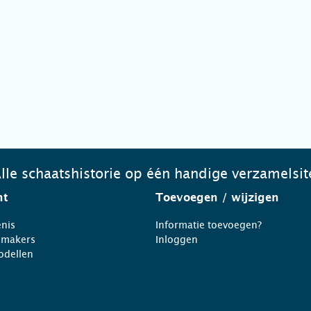
lle schaatshistorie op één handige verzamelsit
ht
Toevoegen
/ wijzigen
nis
Informatie toevoegen?
nmakers
Inloggen
odellen