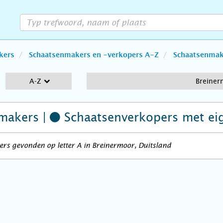
kers
Schaatsenmakers en -verkopers A-Z
Schaatsenmake
A-Z
Breiner
makers |
Schaatsenverkopers
met ei
rs gevonden op letter A in Breinermoor, Duitsland