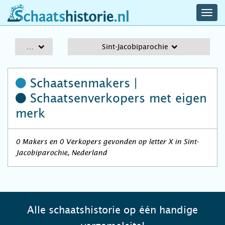
navig
schaatshistorie.nl
men
A-Z
Sint-Jacobiparochie
Schaatsenmakers |
Schaatsenverkopers
met eigen
merk
0 Makers en 0 Verkopers gevonden op letter X in Sint-
Jacobiparochie, Nederland
Alle schaatshistorie op één handige