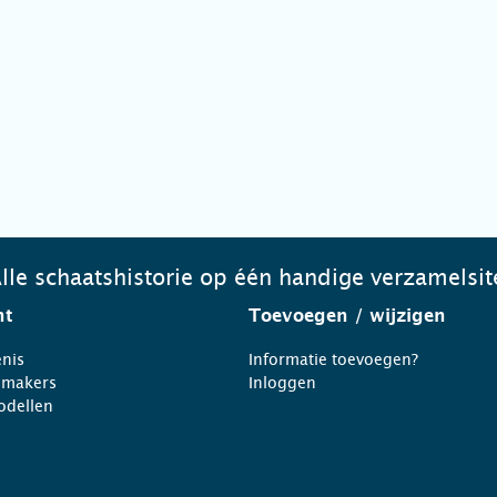
lle schaatshistorie op één handige verzamelsit
ht
Toevoegen
/ wijzigen
nis
Informatie toevoegen?
nmakers
Inloggen
odellen