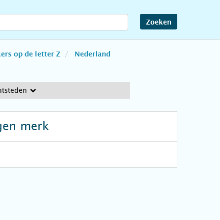
Zoeken
rs op de letter Z
Nederland
htsteden
gen merk