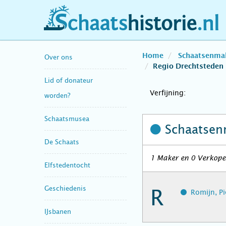
schaatshistorie.nl
Home
Schaatsenma
Over ons
Regio Drechtsteden
Lid of donateur
Verfijning:
worden?
Schaatsmusea
Schaatsen
De Schaats
1 Maker en 0 Verkoper
Elfstedentocht
Geschiedenis
R
Romijn, Pi
IJsbanen