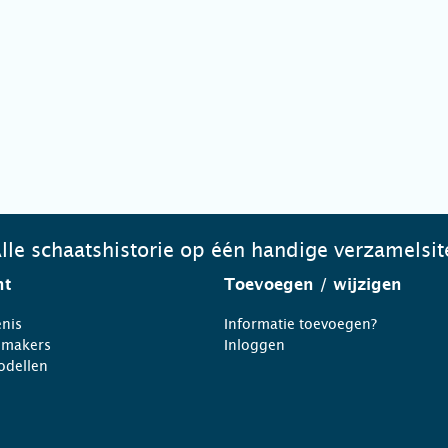
lle schaatshistorie op één handige verzamelsit
ht
Toevoegen
/ wijzigen
nis
Informatie toevoegen?
nmakers
Inloggen
odellen