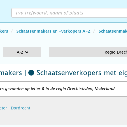
kers
Schaatsenmakers en -verkopers A-Z
Schaatsenmake
A-Z
Regio Drec
makers |
Schaatsenverkopers
met ei
s gevonden op letter R in de regio Drechtsteden, Nederland
eter - Dordrecht