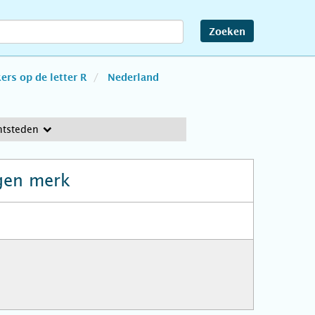
Zoeken
rs op de letter R
Nederland
htsteden
gen merk