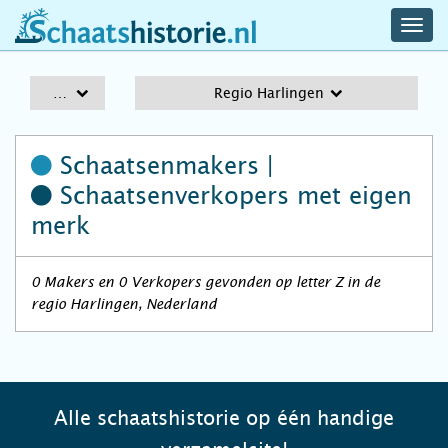
navig
schaatshistorie.nl
men
A-Z
Regio Harlingen
Schaatsenmakers |
Schaatsenverkopers
met eigen
merk
0 Makers en 0 Verkopers gevonden op letter Z in de
regio Harlingen, Nederland
Alle schaatshistorie op één handige