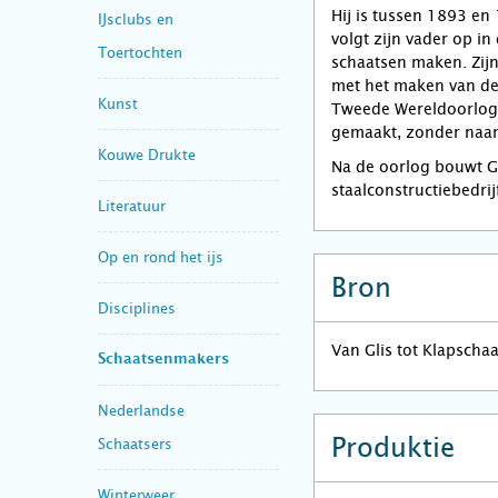
Hij is tussen 1893 en
IJsclubs en
volgt zijn vader op in 
Toertochten
schaatsen maken. Zijn
met het maken van de
Kunst
Tweede Wereldoorlog. 
gemaakt, zonder naa
Kouwe Drukte
Na de oorlog bouwt Ger
staalconstructiebedrij
Literatuur
Op en rond het ijs
Bron
Disciplines
Van Glis tot Klapscha
Schaatsenmakers
Nederlandse
Produktie
Schaatsers
Winterweer