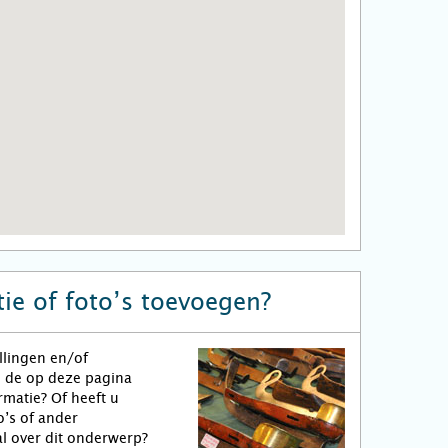
ie of foto’s toevoegen?
llingen en/of
n de op deze pagina
matie? Of heeft u
o’s of ander
l over dit onderwerp?