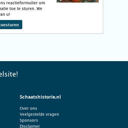
ns reactieformulier om
atie toe te sturen. We
an u!
toesturen
lsite!
Schaatshistorie.nl
Over ons
Veelgestelde vragen
Sponsors
Disclaimer