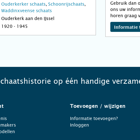
Gebruik dan o
Ouderkerker schaats
,
Schoonrijschaats
,
ons uw inform
Waddinxveense schaats
horen graag v
Ouderkerk aan den IJssel
1920 - 1945
Informatie 
schaatshistorie op één handige verzame
ht
Toevoegen
/ wijzigen
nis
Informatie toevoegen?
nmakers
Inloggen
odellen