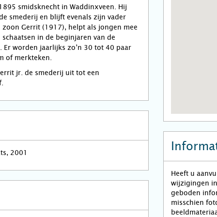
 1895 smidsknecht in Waddinxveen. Hij
de smederij en blijft evenals zijn vader
 zoon Gerrit (1917), helpt als jongen mee
 schaatsen in de beginjaren van de
Er worden jaarlijks zo’n 30 tot 40 paar
m of merkteken.
rit jr. de smederij uit tot een
f.
Informat
ats, 2001
Heeft u aanvu
wijzigingen i
geboden infor
misschien fot
beeldmateriaa