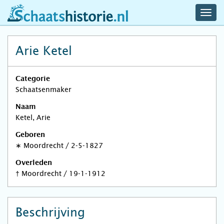
navig
schaatshistorie.nl
men
Arie Ketel
Categorie
Schaatsenmaker
Naam
Ketel, Arie
Geboren
∗
Moordrecht
/
2-5-1827
Overleden
†
Moordrecht
/
19-1-1912
Beschrijving