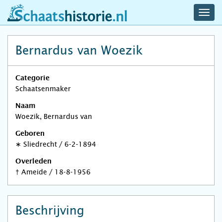
navig
schaatshistorie.nl
men
Bernardus van Woezik
Categorie
Schaatsenmaker
Naam
Woezik, Bernardus van
Geboren
∗
Sliedrecht
/
6-2-1894
Overleden
†
Ameide
/
18-8-1956
Beschrijving