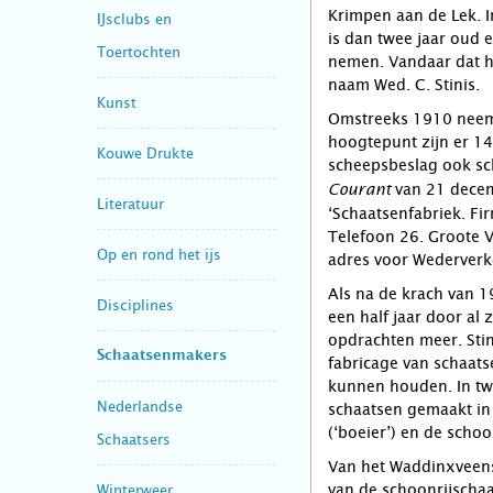
Krimpen aan de Lek. I
IJsclubs en
is dan twee jaar oud e
Toertochten
nemen. Vandaar dat he
naam Wed. C. Stinis.
Kunst
Omstreeks 1910 neemt 
hoogtepunt zijn er 14
Kouwe Drukte
scheepsbeslag ook sc
van 21 decem
Courant
Literatuur
‘Schaatsenfabriek. Fi
Telefoon 26. Groote 
Op en rond het ijs
adres voor Wederverk
Als na de krach van 1
Disciplines
een half jaar door al 
opdrachten meer. Stin
Schaatsenmakers
fabricage van schaats
kunnen houden. In twe
Nederlandse
schaatsen gemaakt in
(‘boeier’) en de schoo
Schaatsers
Van het Waddinxveens
van de schoonrijschaa
Winterweer