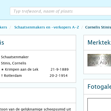
kers
Schaatsenmakers en -verkopers A-Z
Cornelis Stini
is
Merktek
Schaatsenmaker
Stinis, Cornelis
∗
Krimpen aan de Lek
21-9-1889
†
Rotterdam
20-2-1954
Fotogale
n zoon van de gelijknamige scheepssmid uit