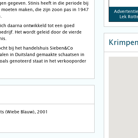
rgen gegeven. Stinis heeft in die periode bij
n moeten maken, die zijn zoon pas in 1947
Advertenti
.
Lek Rot
 zich daarna ontwikkeld tot een goed
drijf. Het wordt geleid door de vierde
nis.
Krimpen
ocht bij het handelshuis Sieben&Co
len in Duitsland gemaakte schaatsen in
oals genoteerd staat in het verkooporder
ats (Wiebe Blauw), 2001