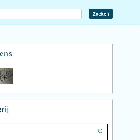
Zoeken
s
ens
rij