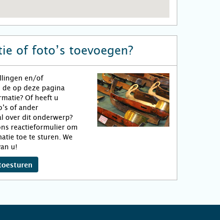
ie of foto’s toevoegen?
llingen en/of
n de op deze pagina
matie? Of heeft u
o’s of ander
l over dit onderwerp?
ns reactieformulier om
atie toe te sturen. We
an u!
toesturen