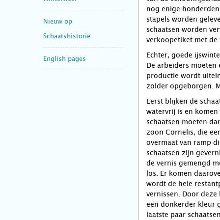
nog enige honderden
stapels worden gelev
Nieuw op
schaatsen worden ver
Schaatshistorie
verkoopetiket met de
Echter, goede ijswinte
English pages
De arbeiders moeten 
productie wordt uitei
zolder opgeborgen. Ma
Eerst blijken de schaa
watervrij is en komen
schaatsen moeten da
zoon Cornelis, die ee
overmaat van ramp die
schaatsen zijn geverni
de vernis gemengd met
los. Er komen daarove
wordt de hele restant
vernissen. Door deze
een donkerder kleur g
laatste paar schaatse