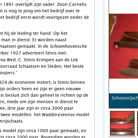
n 1891 overlijdt zijn vader. Zoon Cornelis
n is nog te jong om het bedrijf over te
t bedrijf eerst wordt voortgezet onder de
hij de leiding ter hand. Op het
 man in dienst. Er worden naast
haatsen gemaakt. In de
Schoonhovensche
ber 1927 adverteert Stinis met:
rma Wed. C. Stinis Krimpen aan de Lek
Voorraad Schaatsen en Sleden. Het beste
oopers.’
929 de economie instort, is Stinis binnen
zijn orders heen en zijn er geen nieuwe
is besluit zich dan geheel te richten op de
Schoonrijsc
en, mede om zijn mensen in dienst te
e, drie jaar zijn er circa 3000 paar
 twee modellen: het Waddinxveense model
nrijschaats.
 model zijn circa 1000 paar gemaakt, en
ts circa 2000 paar. Bovendien worden er