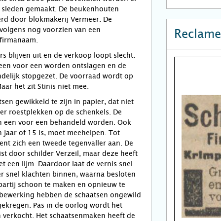
 sleden gemaakt. De beukenhouten
erd door blokmakerij Vermeer. De
volgens nog voorzien van een
Reclame
 firmanaam.
rs blijven uit en de verkoop loopt slecht.
een voor een worden ontslagen en de
ndelijk stopgezet. De voorraad wordt op
ar het zit Stinis niet mee.
tsen gewikkeld te zijn in papier, dat niet
 er roestplekken op de schenkels. De
n een voor een behandeld worden. Ook
n jaar of 15 is, moet meehelpen. Tot
nt zich een tweede tegenvaller aan. De
st door schilder Verzeil, maar deze heeft
 een lijm. Daardoor laat de vernis snel
r snel klachten binnen, waarna besloten
partij schoon te maken en opnieuw te
 bewerking hebben de schaatsen ongewild
ekregen. Pas in de oorlog wordt het
n verkocht. Het schaatsenmaken heeft de