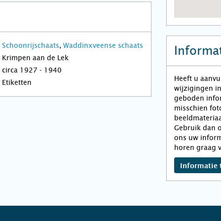
Schoonrijschaats
,
Waddinxveense schaats
Informat
Krimpen aan de Lek
circa 1927 - 1940
Heeft u aanvu
Etiketten
wijzigingen i
geboden infor
misschien fot
beeldmateriaa
Gebruik dan o
ons uw inform
horen graag v
Informatie 