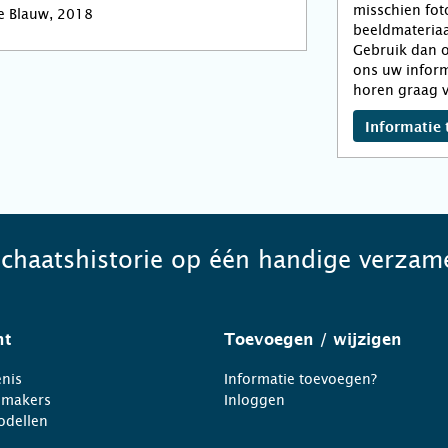
misschien fot
e Blauw, 2018
beeldmateriaa
Gebruik dan o
ons uw inform
horen graag v
Informatie 
schaatshistorie op één handige verzame
ht
Toevoegen
/ wijzigen
nis
Informatie toevoegen?
nmakers
Inloggen
odellen