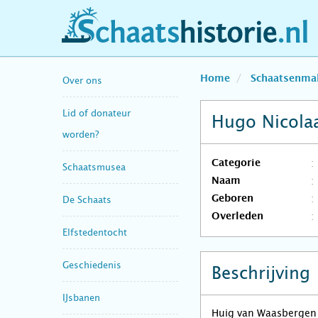
schaatshistorie.nl
Home
Schaatsenma
Over ons
Lid of donateur
Hugo Nicola
worden?
Categorie
Schaatsmusea
Naam
Geboren
De Schaats
Overleden
Elfstedentocht
Geschiedenis
Beschrijving
IJsbanen
Huig van Waasbergen 