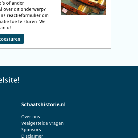
o’s of ander
l over dit onderwerp?
ns reactieformulier om
atie toe te sturen. We
an u!
toesturen
lsite!
Schaatshistorie.nl
Over ons
Veelgestelde vragen
Sponsors
Disclaimer