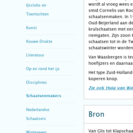
wordt al vroeg wees en
IJsclubs en
smid Cornelis van Roon
Toertochten
schaatsenmaken. In 19
Oud-Beijerland aan de
Kunst
krulschaatsen met een
riemgaten. Zijn zoon
Kouwe Drukte
schaatsen tot in de 
schaatswinter worden
Literatuur
Van Waasbergen is te
hoefijzers en daarnaa
Op en rond het ijs
Het type Zuid-Holland
koperen knop.
Disciplines
Zie ook Huig van Wa
Schaatsenmakers
Nederlandse
Bron
Schaatsers
Van Glis tot Klapscha
Winterweer