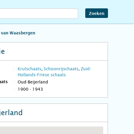
Zoeken
 van Waasbergen
ie
Krulschaats
,
Schoonrijschaats
,
Zuid-
Hollands-Friese schaats
Oud-Beijerland
aats
1900 - 1943
jerland