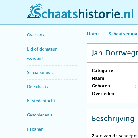
schaatshistorie.nl
Home
Schaatsenma
Over ons
Lid of donateur
Jan Dortweg
worden?
Categorie
Schaatsmusea
Naam
Geboren
De Schaats
Overleden
Elfstedentocht
Geschiedenis
Beschrijving
IJsbanen
Zoon van de scheepma