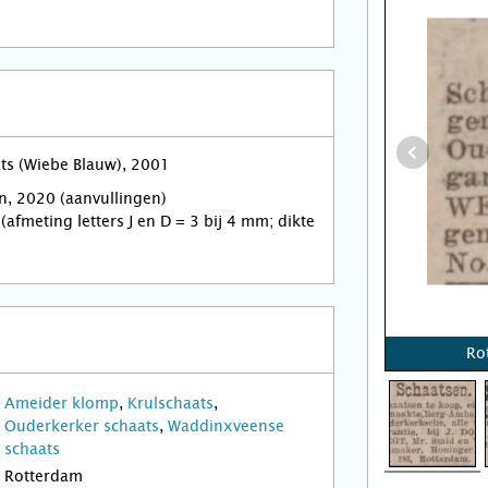
ats (Wiebe Blauw), 2001
, 2020 (aanvullingen)
afmeting letters J en D = 3 bij 4 mm; dikte
Ro
Ameider klomp
,
Krulschaats
,
Ouderkerker schaats
,
Waddinxveense
schaats
Rotterdam