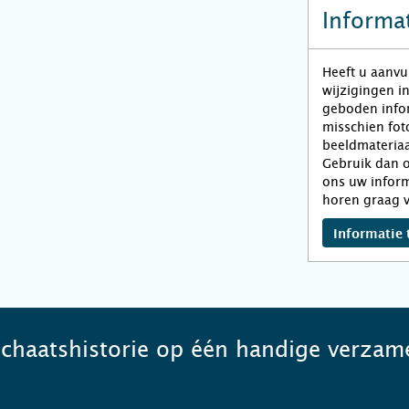
Informat
Heeft u aanvu
wijzigingen i
geboden infor
misschien fot
beeldmateriaa
Gebruik dan o
ons uw inform
horen graag v
Informatie 
schaatshistorie op één handige verzame