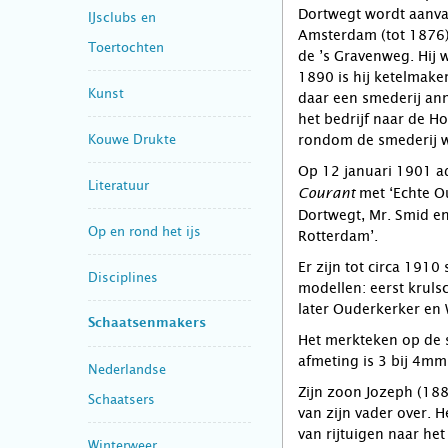
Dortwegt wordt aanva
IJsclubs en
Amsterdam (tot 1876)
Toertochten
de ’s Gravenweg. Hij 
1890 is hij ketelmake
Kunst
daar een smederij ann
het bedrijf naar de Ho
Kouwe Drukte
rondom de smederij 
Op 12 januari 1901 ad
Literatuur
met ‘Echte Ou
Courant
Dortwegt, Mr. Smid e
Op en rond het ijs
Rotterdam’.
Er zijn tot circa 191
Disciplines
modellen: eerst kruls
later Ouderkerker en 
Schaatsenmakers
Het merkteken op de s
afmeting is 3 bij 4mm 
Nederlandse
Zijn zoon Jozeph (1
Schaatsers
van zijn vader over. H
van rijtuigen naar het
Winterweer