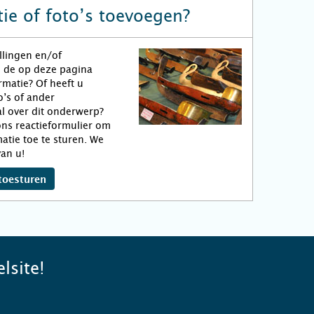
ie of foto’s toevoegen?
llingen en/of
n de op deze pagina
matie? Of heeft u
o’s of ander
l over dit onderwerp?
ns reactieformulier om
atie toe te sturen. We
an u!
toesturen
lsite!