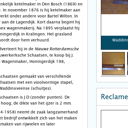
nkelijk ketelmaker in Den Bosch (1869) en
. In november 1876 is hij ketelmaker aan
werkt onder andere voor Bartel Wilton. In
r aan de Lagendijk. Kort daarna begint hij
ex wagenmakerij. Na 1895 verplaatst hij
ningerdijk in Kralingen. Het grasland
wordt door hem verhuurd.
Waddinx
verteert hij in de
Nieuwe Rotterdamsche
werkerksche Schaatsen, te koop bij J.
n Wagenmaker, Honingerdijk 198,
0 schaatsen gemaakt van verschillende
chaatsen met een vioolvormige stapel,
Waddinxveense (schuitjes).
Reclame
chaatsen is J D (zonder punten). De
hoog; de dikte van het ijzer is 2 mm.
884-1958) neemt de zaak langzamerhand
et bedrijf ontwikkelt zich van het maken
 maken van rijwielen en later