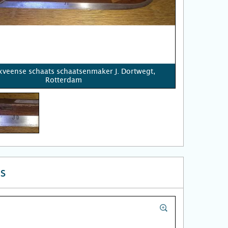
veense schaats schaatsenmaker J. Dortwegt,
Rotterdam
s