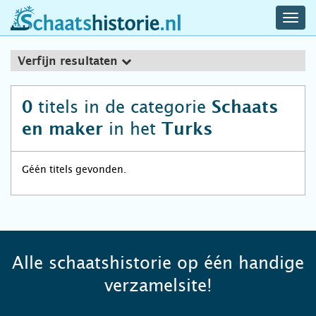
navig
schaatshistorie.nl
men
Verfijn resultaten
titels in de categorie
0
Schaats
in het
en maker
Turks
Géén titels gevonden.
Alle schaatshistorie op één handige
verzamelsite!