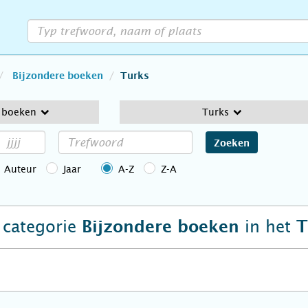
Bijzondere boeken
Turks
e boeken
Turks
Zoeken
Auteur
Jaar
A-Z
Z-A
e categorie
in het
Bijzondere boeken
T