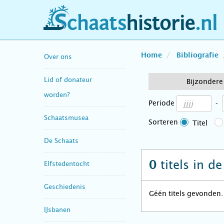
schaatshistorie.nl
Home
Bibliografie
Over ons
Lid of donateur
Bijzonder
worden?
Periode
-
Schaatsmusea
Sorteren
Titel
De Schaats
titels in d
0
Elfstedentocht
Geschiedenis
Géén titels gevonden.
IJsbanen