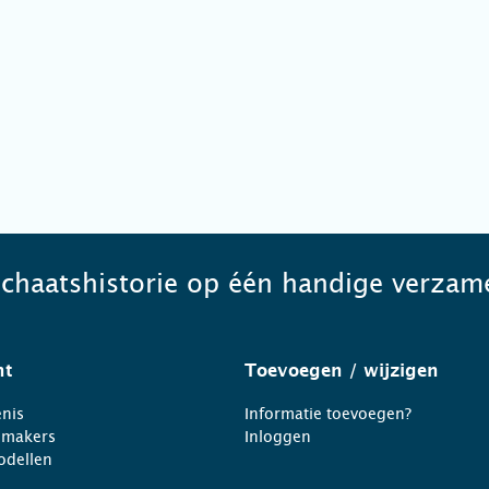
schaatshistorie op één handige verzame
ht
Toevoegen
/ wijzigen
nis
Informatie toevoegen?
nmakers
Inloggen
odellen