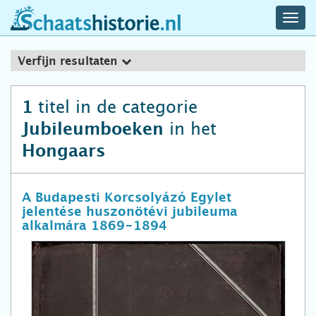
navig
schaatshistorie.nl
men
Verfijn resultaten
titel in de categorie
1
in het
Jubileumboeken
Hongaars
A Budapesti Korcsolyázó Egylet
jelentése huszonötévi jubileuma
alkalmára 1869-1894