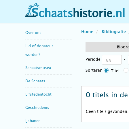
schaatshistorie.nl
Home
Bibliografie
Over ons
Lid of donateur
Biogra
worden?
Periode
-
Schaatsmusea
Sorteren
Titel
De Schaats
titels in d
0
Elfstedentocht
Geschiedenis
Géén titels gevonden.
IJsbanen