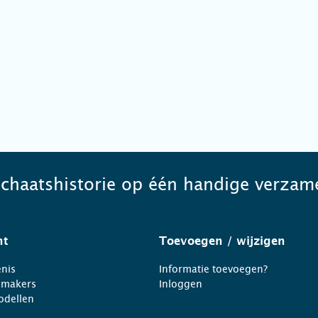
schaatshistorie op één handige verzame
ht
Toevoegen
/ wijzigen
nis
Informatie toevoegen?
nmakers
Inloggen
odellen