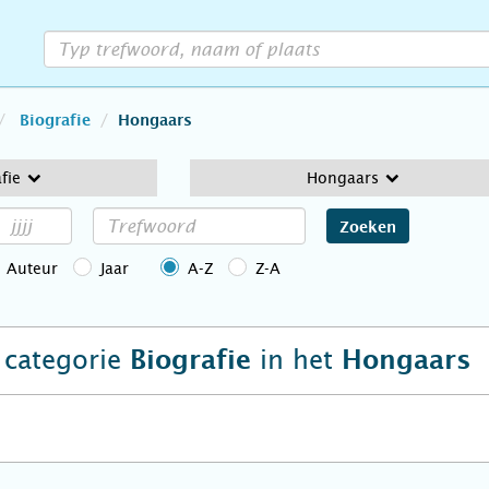
Biografie
Hongaars
fie
Hongaars
Zoeken
Auteur
Jaar
A-Z
Z-A
e categorie
in het
Biografie
Hongaars