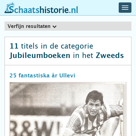
navig
schaatshistorie.nl
men
Verfijn resultaten
titels in de categorie
11
in het
Jubileumboeken
Zweeds
25 fantastiska år Ullevi