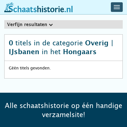
navig
schaatshistorie.nl
men
Verfijn resultaten
titels in de categorie
0
Overig |
in het
IJsbanen
Hongaars
Géén titels gevonden.
Alle schaatshistorie op één handige
verzamelsite!