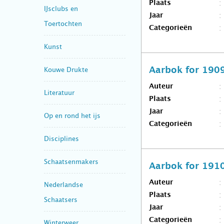
Plaats
IJsclubs en
Jaar
Toertochten
Categorieën
Kunst
Kouwe Drukte
Aarbok for 190
Auteur
Literatuur
Plaats
Jaar
Op en rond het ijs
Categorieën
Disciplines
Schaatsenmakers
Aarbok for 191
Auteur
Nederlandse
Plaats
Schaatsers
Jaar
Categorieën
Winterweer