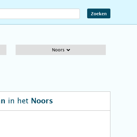
Zoeken
Noors
in het
en
Noors