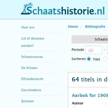
schaatshistorie.nl
Home
Bibliografie
Over ons
Lid of donateur
Schaats
worden?
Periode
-
Schaatsmusea
Sorteren
Titel
De Schaats
titels in 
64
Elfstedentocht
Geschiedenis
Aarbok for 190
IJsbanen
Auteur