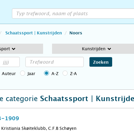
Schaatssport | Kunstrijden
Noors
sport
Kunstrijden
Zoeken
Auteur
Jaar
A-Z
Z-A
de categorie
Schaatssport | Kunstrijd
8-1909
Kristiania Skøiteklubb, C.F.B Schøyen