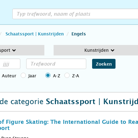
Schaatssport | Kunstrijden
Engels
sport
Kunstrijden
Zoeken
Auteur
Jaar
A-Z
Z-A
 de categorie
Schaatssport | Kunstrij
of Figure Skating: The International Guide to Re
port