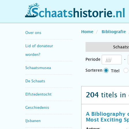
schaatshistorie.nl
Home
Bibliografie
Over ons
Lid of donateur
Schaats
worden?
Periode
-
Schaatsmusea
Sorteren
Titel
De Schaats
titels in
204
Elfstedentocht
Geschiedenis
A Bibliography 
Most Exciting S
IJsbanen