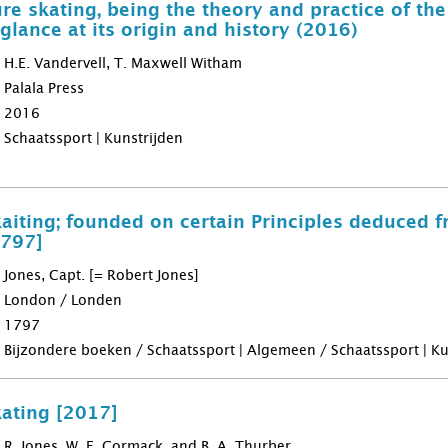
re skating, being the theory and practice of the
glance at its origin and history (2016)
H.E. Vandervell, T. Maxwell Witham
Palala Press
2016
Schaatssport | Kunstrijden
kaiting; founded on certain Principles deduced 
1797]
Jones, Capt. [= Robert Jones]
London / Londen
1797
Bijzondere boeken / Schaatssport | Algemeen / Schaatssport | Ku
kating [2017]
R. Jones, W. E. Cormack, and B. A. Thurber