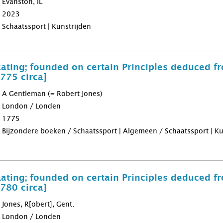
Evanston, IL
2023
Schaatssport | Kunstrijden
kating; founded on certain Principles deduced f
1775 circa]
A Gentleman (= Robert Jones)
London / Londen
1775
Bijzondere boeken / Schaatssport | Algemeen / Schaatssport | Ku
kating; founded on certain Principles deduced f
1780 circa]
Jones, R[obert], Gent.
London / Londen