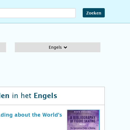
Zoeken
Engels
in het
den
Engels
ading about the World's