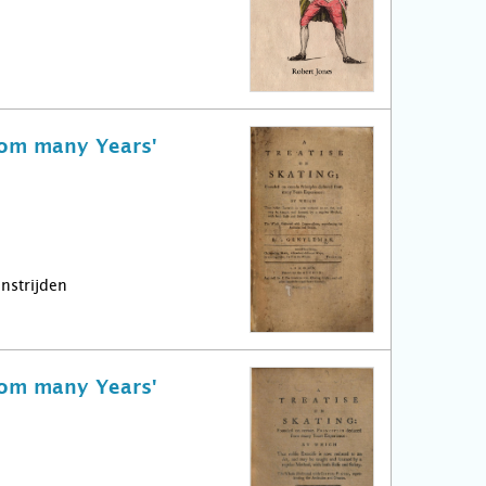
rom many Years'
nstrijden
rom many Years'