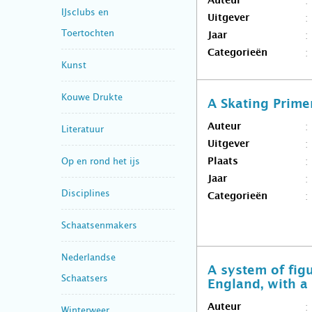
Auteur
IJsclubs en
Uitgever
Toertochten
Jaar
Categorieën
Kunst
Kouwe Drukte
A Skating Prime
Auteur
Literatuur
Uitgever
Op en rond het ijs
Plaats
Jaar
Disciplines
Categorieën
Schaatsenmakers
Nederlandse
A system of figu
Schaatsers
England, with a 
Auteur
Winterweer